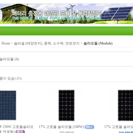
:
Home
>
솔라셀 (태양전지), 풍력, 소수력, 연료전지
>
솔라모듈 (Module)
솔라모듈 (4)
품이 있습니다.
30P 250W 고효율솔라모
17% 고효율 솔라모듈 (100W)
17% 고효율 솔라모
통 연계형)