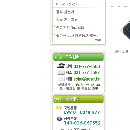
배터리 (충전지)
풍력 발전기
솔라 콘트롤러
연료전지 (fuel cell)
솔라용 LED 정원등/가로등)
more
솔라모듈 KS