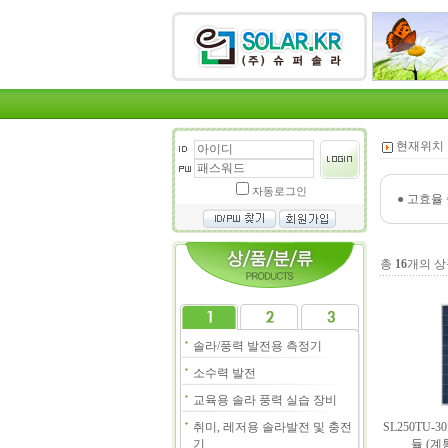
현재위치 
자동로그인
●
고효율 
총
16
개의 상
솔라/풍력 발전용 측정기
소수력 발전
교육용 솔라 풍력 실습 장비
취미, 레저용 솔라발전 및 충전
SL250TU-
기
듈 (계