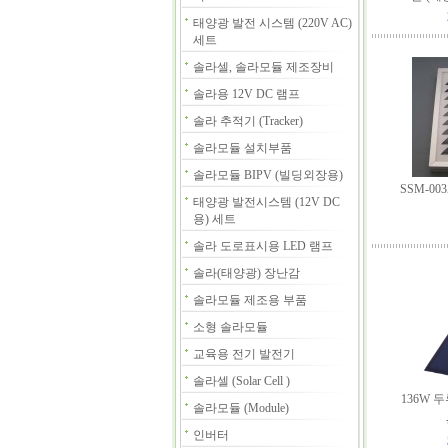
태양광 발전 시스템 (220V AC)
세트
솔라셀, 솔라모듈 제조장비
솔라용 12V DC 램프
솔라 추적기 (Tracker)
솔라모듈 설치부품
솔라모듈 BIPV (빌딩외장용)
SSM-00
태양광 발전시스템 (12V DC
용) 세트
솔라 도로표시용 LED 램프
솔라(태양광) 장난감
솔라모듈 제조용 부품
소형 솔라모듈
교육용 전기 발전기
솔라셀 (Solar Cell )
136W
솔라모듈 (Module)
인버터